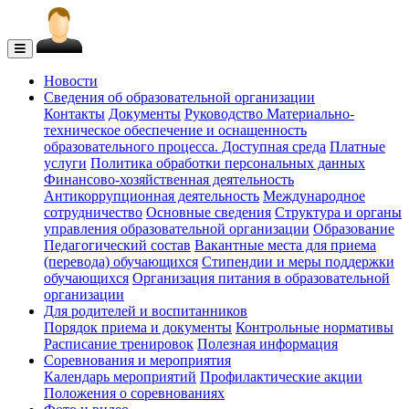
Новости
Сведения об образовательной организации
Контакты
Документы
Руководство
Материально-
техническое обеспечение и оснащенность
образовательного процесса. Доступная среда
Платные
услуги
Политика обработки персональных данных
Финансово-хозяйственная деятельность
Антикоррупционная деятельность
Международное
сотрудничество
Основные сведения
Структура и органы
управления образовательной организации
Образование
Педагогический состав
Вакантные места для приема
(перевода) обучающихся
Стипендии и меры поддержки
обучающихся
Организация питания в образовательной
организации
Для родителей и воспитанников
Порядок приема и документы
Контрольные нормативы
Расписание тренировок
Полезная информация
Соревнования и мероприятия
Календарь мероприятий
Профилактические акции
Положения о соревнованиях